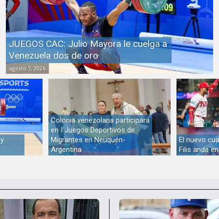
JUEGOS CAC: Julio Mayora le cuelga a
Venezuela dos de oro
agosto 7, 2026
Colonia venezolana participará
en I Juegos Deportivos de
 y
Migrantes en Neuquén-
El nuevo cua
Argentina
Filis anda e