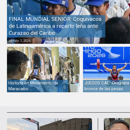
FINAL MUNDIAL SENIOR: Coquivacoa
de Latinoamérica a repartir leña ante
Curazao del Caribe
agosto 7, 2026
Historia en Movimiento de
JUEGOS CAC: Oro,plata
Maracaibo …
bronce de las pesas