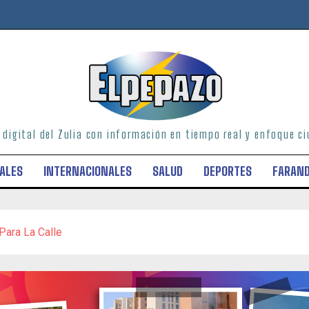
o digital del Zulia con información en tiempo real y enfoque 
ALES
INTERNACIONALES
SALUD
DEPORTES
FARAN
ra La Calle
paña Masiva Para Aplicar 400 Mil Vacunas Antirrábicas