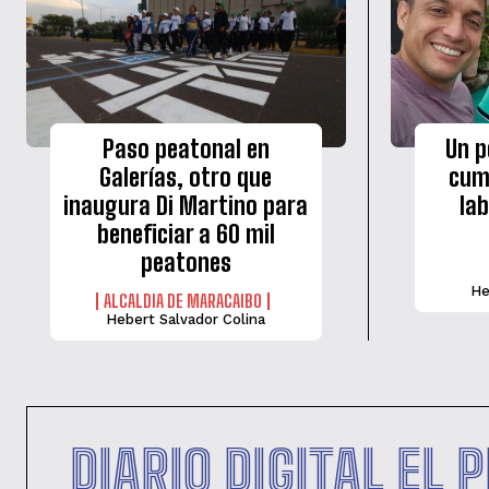
‎Paso peatonal en
Un p
Galerías, otro que
cum
inaugura Di Martino para
la
beneficiar a 60 mil
peatones
He
ALCALDIA DE MARACAIBO
Hebert Salvador Colina
DIARIO DIGITAL EL 