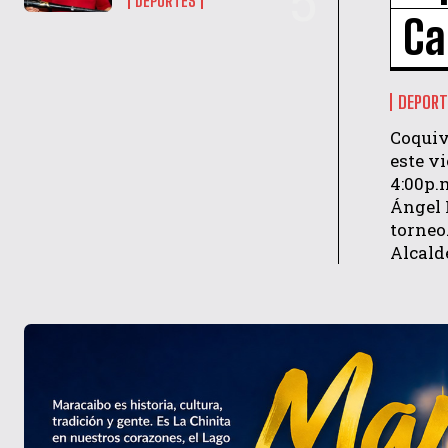
DEPORTES
Ca
DEPORT
‎Coqui
este v
4:00p.
Ángel 
torneo
Alcald