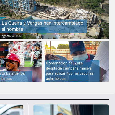
La Guaira y Vargas han intercambiado
el nombre
agosto 7, 2026
Gobernación del Zulia
despliega campaña masiva
rto bate de los
para aplicar 400 mil vacunas
n llamas…
antirrábicas