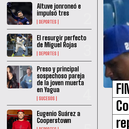
Altuve jonroneó e
impulsó tres
DEPORTES
El resurgir perfecto
de Miguel Rojas
DEPORTES
Preso y principal
sospechoso pareja
de la joven muerta
FI
en Yagua
SUCESOS
Co
Eugenio Suárez a
re
Cooperstown